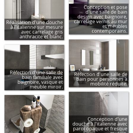
Conception et pose
d'une salle de bain
design avec baignoire,
carrelage vernis au mur
Réalisation d'une douche
et meubles
à l'italienne sur mesure
contemporains.
avec carrelage gris
anthracite et blanc.
Réfection d'une salle de
Réfection d'une salle de
bain familiale avec
bain pour personnes à
baignoire, vasque et
mobilité réduite.
meuble miroir.
Conception d'une
douche à l'italienne avec
paroi opaque et fresque