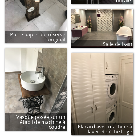
murale.
Porte papier de réserve
original
Salle de bain
Vasque posée sur un
établi de machine à
Placard avec machine à
coudre
laver et sèche linge